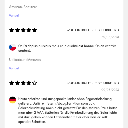
Amazon-Benutzer
Vertaal
GECONTROLEERDE BEOORDELING
27/06/2023
On l'a depuis plusieus mois et la qualité est bonne. On en est très
content.
Utilisateur d'Amazon
Vertaal
GECONTROLEERDE BEOORDELING
09/06/2023
Heute erhalten und ausgepackt, leider ohne Regenabdeckung
geliefert. Dafür ein Stern Abzug.Funktion sonst ok,
Solarbeleuchtung noch nicht getestet.Für den stolzen Preis hätte
man aber 2 AAA Batterien für die Fernbedienung des Solarlichts
mit dazugeben können.Letztendlich tut er aber was er soll:
spendet Schatten.