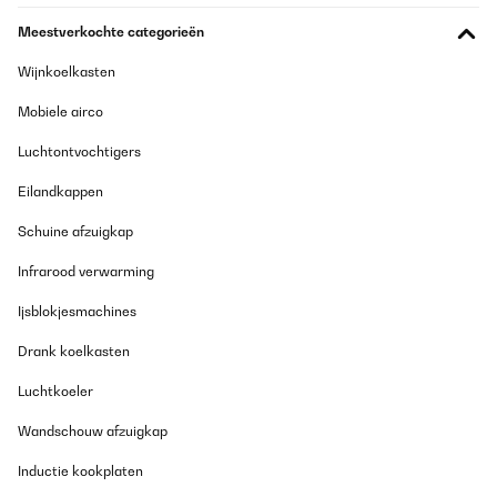
alimentato alla grande inoltre ha diverse inclinazioni e questo mi
Meestverkochte categorieën
permette di sfruttare l’ombra il più possibile. non ho acquistato la
base in quanto è stato posizionato al centro del tavolo ma ho
visto che volendo si può comprare a parte. L’ombrellone ha
Wijnkoelkasten
anche un telecomando che serve per poter cambiare il colore
delle luci.
Mobiele airco
Utente Amazon
Luchtontvochtigers
Vertaal
Eilandkappen
GECONTROLEERDE BEOORDELING
Schuine afzuigkap
29/05/2023
Infrarood verwarming
La sombrilla con luces nocturnas cambia las reglas del juego
para cualquiera que busque el refugio perfecto al aire libre. Con
Ijsblokjesmachines
su amplia capota, esta sombrilla de jardín proporciona una
protección solar excepcional durante el día. Pero lo que
Drank koelkasten
realmente lo distingue es su encantadora transformación
nocturna.Alimentadas por paneles solares, las luces LED en la
Luchtkoeler
parte superior y en el interior de la sombrilla se cargan durante
el día, lo que le permite disfrutar de su abrazo luminoso una vez
Wandschouw afzuigkap
que desciende el crepúsculo.Puede modificar sin esfuerzo el
ángulo y la altura de su posición, lo que garantiza una protección
solar óptima sin importar el baile en constante cambio del sol en
Inductie kookplaten
el cielo.