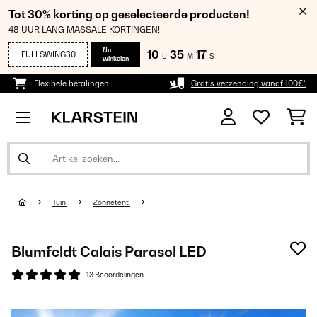
Tot 30% korting op geselecteerde producten!
48 UUR LANG MASSALE KORTINGEN!
Nu
10
35
17
FULLSWING30
U
M
S
winkelen
Flexibele betalingen
Gratis verzending vanaf 100€*
Tuin
Zonnetent
Blumfeldt Calais Parasol LED
13 Beoordelingen