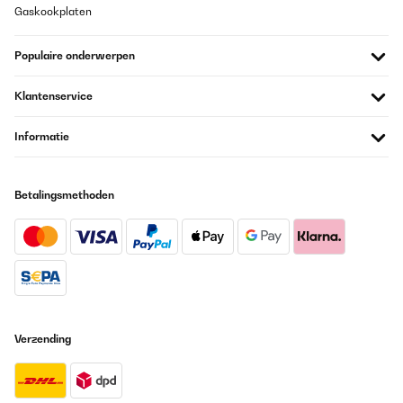
Gaskookplaten
Usuario/a de amazon
Vertaal
Populaire onderwerpen
GECONTROLEERDE BEOORDELING
Klantenservice
21/05/2023
Informatie
Der Sonnenschirm mit LED-Beleuchtung und Solarfunktion ist
fantastisch! Die LED-Beleuchtung schafft eine wunderschöne
Atmosphäre und wird durch Solarenergie betrieben. Der Schirm
bietet ausgezeichneten UV-Schutz, ist einfach aufzubauen und
Betalingsmethoden
robust. Er ist zudem stilvoll und umweltfreundlich. Absolut
empfehlenswert!
Amazon-Benutzer
Vertaal
GECONTROLEERDE BEOORDELING
Verzending
03/10/2022
Der Zusammenbau ist super einfach. Man kann alles einfach
zusammen stecken und oben drauf wird das Solarpanel
geschraubt.Der Schirm ist wirklich schön groß und schützt nun