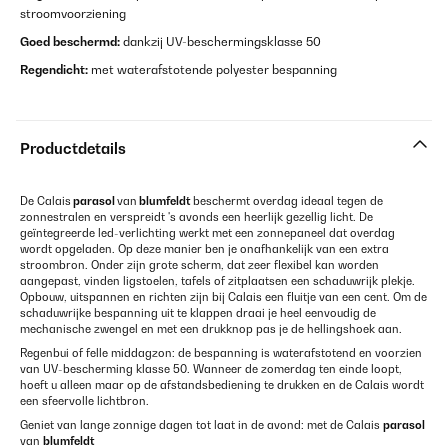
stroomvoorziening
Goed beschermd:
dankzij UV-beschermingsklasse 50
Regendicht:
met waterafstotende polyester bespanning
Productdetails
De Calais
parasol
van
blumfeldt
beschermt overdag ideaal tegen de
zonnestralen en verspreidt 's avonds een heerlijk gezellig licht. De
geïntegreerde led-verlichting werkt met een zonnepaneel dat overdag
wordt opgeladen. Op deze manier ben je onafhankelijk van een extra
stroombron. Onder zijn grote scherm, dat zeer flexibel kan worden
aangepast, vinden ligstoelen, tafels of zitplaatsen een schaduwrijk plekje.
Opbouw, uitspannen en richten zijn bij Calais een fluitje van een cent. Om de
schaduwrijke bespanning uit te klappen draai je heel eenvoudig de
mechanische zwengel en met een drukknop pas je de hellingshoek aan.
Regenbui of felle middagzon: de bespanning is waterafstotend en voorzien
van UV-bescherming klasse 50. Wanneer de zomerdag ten einde loopt,
hoeft u alleen maar op de afstandsbediening te drukken en de Calais wordt
een sfeervolle lichtbron.
Geniet van lange zonnige dagen tot laat in de avond: met de Calais
parasol
van
blumfeldt