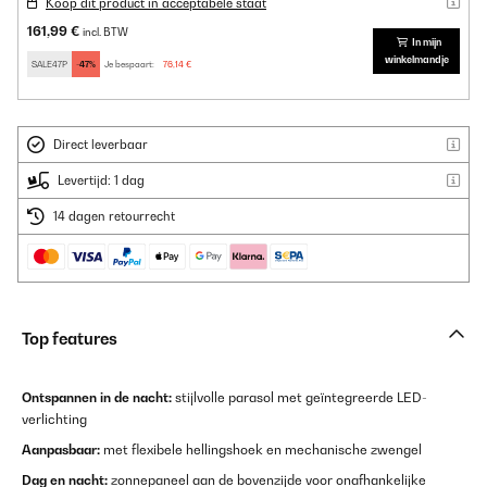
Koop dit product in acceptabele staat
161,99 €
incl. BTW
In mijn
winkelmandje
SALE47P
-47%
Je bespaart:
76,14 €
Direct leverbaar
Levertijd: 1 dag
14 dagen retourrecht
Top features
Ontspannen in de nacht:
stijlvolle parasol met geïntegreerde LED-
verlichting
Aanpasbaar:
met flexibele hellingshoek en mechanische zwengel
Dag en nacht:
zonnepaneel aan de bovenzijde voor onafhankelijke