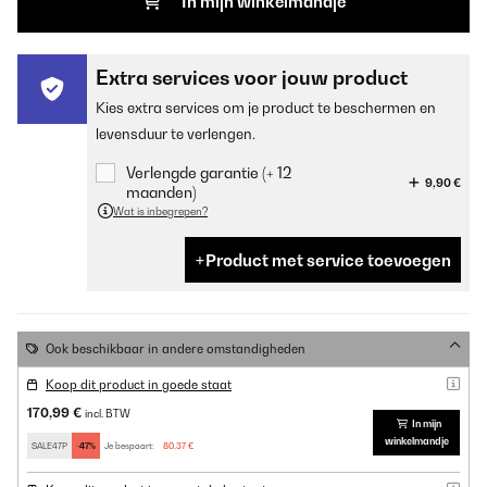
In mijn winkelmandje
Extra services voor jouw product
Kies extra services om je product te beschermen en
levensduur te verlengen.
Verlengde garantie (+ 12
9,90 €
maanden)
Wat is inbegrepen?
Product met service toevoegen
Ook beschikbaar in andere omstandigheden
Koop dit product in goede staat
170,99 €
incl. BTW
In mijn
winkelmandje
SALE47P
-47%
Je bespaart:
80,37 €