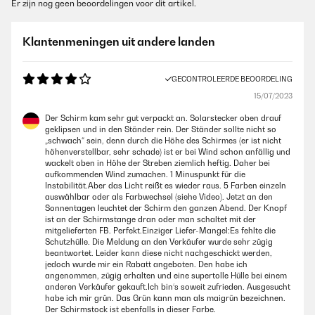
Er zijn nog geen beoordelingen voor dit artikel.
Klantenmeningen uit andere landen
GECONTROLEERDE BEOORDELING
15/07/2023
Der Schirm kam sehr gut verpackt an. Solarstecker oben drauf
geklipsen und in den Ständer rein. Der Ständer sollte nicht so
„schwach“ sein, denn durch die Höhe des Schirmes (er ist nicht
höhenverstellbar, sehr schade) ist er bei Wind schon anfällig und
wackelt oben in Höhe der Streben ziemlich heftig. Daher bei
aufkommenden Wind zumachen. 1 Minuspunkt für die
Instabilität.Aber das Licht reißt es wieder raus. 5 Farben einzeln
auswählbar oder als Farbwechsel (siehe Video). Jetzt an den
Sonnentagen leuchtet der Schirm den ganzen Abend. Der Knopf
ist an der Schirmstange dran oder man schaltet mit der
mitgelieferten FB. Perfekt.Einziger Liefer-Mangel:Es fehlte die
Schutzhülle. Die Meldung an den Verkäufer wurde sehr zügig
beantwortet. Leider kann diese nicht nachgeschickt werden,
jedoch wurde mir ein Rabatt angeboten. Den habe ich
angenommen, zügig erhalten und eine supertolle Hülle bei einem
anderen Verkäufer gekauft.Ich bin‘s soweit zufrieden. Ausgesucht
habe ich mir grün. Das Grün kann man als maigrün bezeichnen.
Der Schirmstock ist ebenfalls in dieser Farbe.