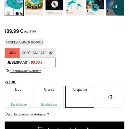
+4
189,99 €
incl. BTW
ARTIKELNUMMER: 10040122
-47%
CODE:
SALE47P
JE BESPAART:
89,30 €
Gebruiksvoorwaarden
KLEUR:
Ivoor
Oranje
Turquoise
+2
Beschikbaar
Beschikbaar
Wat betekenen de statussen?