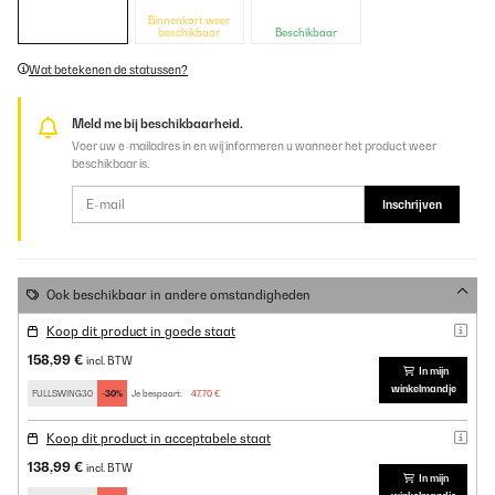
Binnenkort weer
beschikbaar
Beschikbaar
Wat betekenen de statussen?
Meld me bij beschikbaarheid.
Voer uw e-mailadres in en wij informeren u wanneer het product weer
beschikbaar is.
Inschrijven
Ook beschikbaar in andere omstandigheden
Koop dit product in goede staat
158,99 €
incl. BTW
In mijn
winkelmandje
FULLSWING30
-30%
Je bespaart:
47,70 €
Koop dit product in acceptabele staat
138,99 €
incl. BTW
In mijn