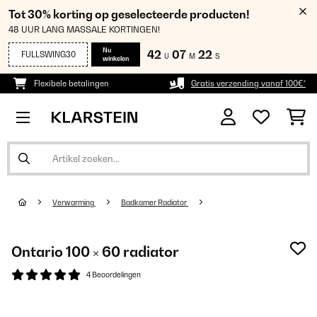
Tot 30% korting op geselecteerde producten!
48 UUR LANG MASSALE KORTINGEN!
Nu
42
07
22
FULLSWING30
U
M
S
winkelen
Flexibele betalingen
Gratis verzending vanaf 100€*
Verwarming
Badkamer Radiator
Ontario 100 × 60 radiator
4 Beoordelingen