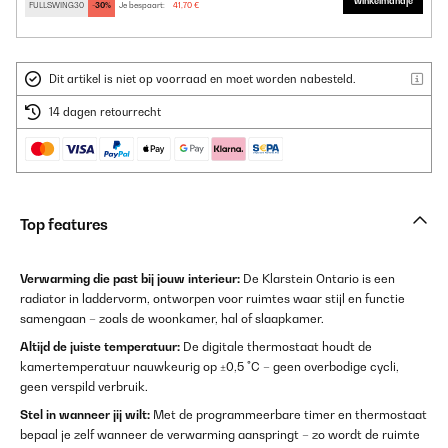
winkelmandje
FULLSWING30
-30%
Je bespaart:
41,70 €
Dit artikel is niet op voorraad en moet worden nabesteld.
14 dagen retourrecht
Top features
Verwarming die past bij jouw interieur:
De Klarstein Ontario is een
radiator in laddervorm, ontworpen voor ruimtes waar stijl en functie
samengaan – zoals de woonkamer, hal of slaapkamer.
Altijd de juiste temperatuur:
De digitale thermostaat houdt de
kamertemperatuur nauwkeurig op ±0,5 °C – geen overbodige cycli,
geen verspild verbruik.
Stel in wanneer jij wilt:
Met de programmeerbare timer en thermostaat
bepaal je zelf wanneer de verwarming aanspringt – zo wordt de ruimte