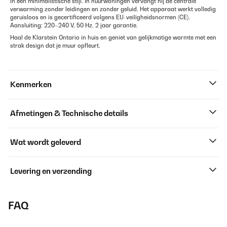
in een minimalistische stijl. In huurwoningen vervangt hij de centrale
verwarming zonder leidingen en zonder geluid. Het apparaat werkt volledig
geruisloos en is gecertificeerd volgens EU-veiligheidsnormen (CE).
Aansluiting: 220–240 V, 50 Hz. 2 jaar garantie.
Haal de Klarstein Ontario in huis en geniet van gelijkmatige warmte met een
strak design dat je muur opfleurt.
Kenmerken
Afmetingen & Technische details
Wat wordt geleverd
Levering en verzending
FAQ