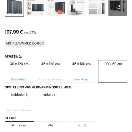
+2
197,99 €
incl. BTW
ARTIKELNUMMER: 10045381
AFMETING:
30 x 120 cm
45 x 120 cm
45 x 180 cm
100 x 60 cm
Beschikbaar
Andere combinatie
Beschikbaar
OPSTELLING VAN VERWARMINGSKIEUWEN:
dubbele rij
enkele rij
Andere combinatie
KLEUR:
Antraciet
Wit
Zand