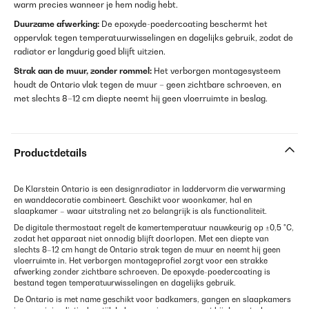
warm precies wanneer je hem nodig hebt.
Duurzame afwerking:
De epoxyde-poedercoating beschermt het
oppervlak tegen temperatuurwisselingen en dagelijks gebruik, zodat de
radiator er langdurig goed blijft uitzien.
Strak aan de muur, zonder rommel:
Het verborgen montagesysteem
houdt de Ontario vlak tegen de muur – geen zichtbare schroeven, en
met slechts 8–12 cm diepte neemt hij geen vloerruimte in beslag.
Productdetails
De Klarstein Ontario is een designradiator in laddervorm die verwarming
en wanddecoratie combineert. Geschikt voor woonkamer, hal en
slaapkamer – waar uitstraling net zo belangrijk is als functionaliteit.
De digitale thermostaat regelt de kamertemperatuur nauwkeurig op ±0,5 °C,
zodat het apparaat niet onnodig blijft doorlopen. Met een diepte van
slechts 8–12 cm hangt de Ontario strak tegen de muur en neemt hij geen
vloerruimte in. Het verborgen montageprofiel zorgt voor een strakke
afwerking zonder zichtbare schroeven. De epoxyde-poedercoating is
bestand tegen temperatuurwisselingen en dagelijks gebruik.
De Ontario is met name geschikt voor badkamers, gangen en slaapkamers