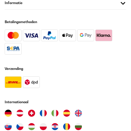
ventilador, es totalmente silencioso, perfecto para trabajar, leer
Informatie
o dormir sin ruidos.El diseño es moderno, discreto y al ir en la
pared no ocupa espacio. La instalación es sencilla y el panel
frontal se limpia fácilmente.En conjunto, un radiador muy
recomendable si buscas bajo consumo, silencio total, calor
Betalingsmethoden
directo y agradable, y la comodidad de controlarlo desde el
móvil, siempre teniendo en cuenta que funciona mejor cuando
estás relativamente cerca de él.
Usuario/a de amazon
Vertaal
GECONTROLEERDE BEOORDELING
Verzending
20/01/2026
Abbiamo acquistato questo quadro elettrico quasi un anno fa, ci
siamo trovati benissimo, oltre ad essere molto bello
esteticamente é anche molto utile.É un quadro a infrarossi,
ovviamente non riesce a riscaldare una grande stanza, ma una
di 10/15mq riesce benissimo a dare quel calore
Internationaal
piacevole.Riscalda soprattutto la parte dove viene appoggiato e
se ci sono oggetti vicino a sé!È un acquisto molto carino, lo
ricomprerò sicuramente per un’altra stanza.Super consigliato
Utente Amazon