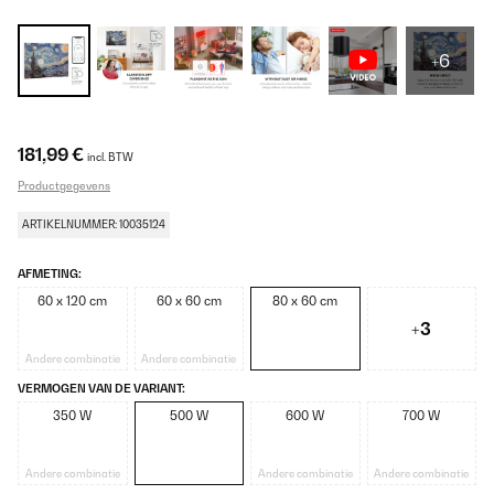
+6
181,99 €
incl. BTW
Productgegevens
ARTIKELNUMMER: 10035124
AFMETING:
60 x 120 cm
60 x 60 cm
80 x 60 cm
+3
Andere combinatie
Andere combinatie
VERMOGEN VAN DE VARIANT:
350 W
500 W
600 W
700 W
Andere combinatie
Andere combinatie
Andere combinatie