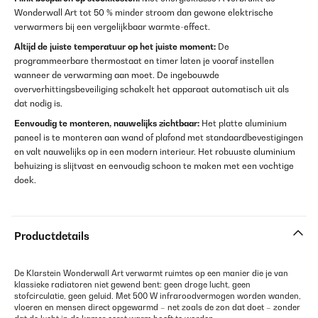
Wonderwall Art tot 50 % minder stroom dan gewone elektrische
verwarmers bij een vergelijkbaar warmte-effect.
Altijd de juiste temperatuur op het juiste moment:
De
programmeerbare thermostaat en timer laten je vooraf instellen
wanneer de verwarming aan moet. De ingebouwde
oververhittingsbeveiliging schakelt het apparaat automatisch uit als
dat nodig is.
Eenvoudig te monteren, nauwelijks zichtbaar:
Het platte aluminium
paneel is te monteren aan wand of plafond met standaardbevestigingen
en valt nauwelijks op in een modern interieur. Het robuuste aluminium
behuizing is slijtvast en eenvoudig schoon te maken met een vochtige
doek.
Productdetails
De Klarstein Wonderwall Art verwarmt ruimtes op een manier die je van
klassieke radiatoren niet gewend bent: geen droge lucht, geen
stofcirculatie, geen geluid. Met 500 W infraroodvermogen worden wanden,
vloeren en mensen direct opgewarmd – net zoals de zon dat doet – zonder