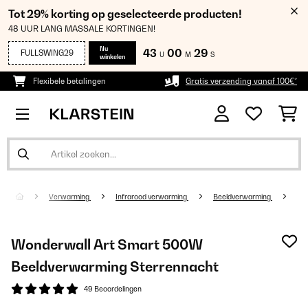
Tot 29% korting op geselecteerde producten!
48 UUR LANG MASSALE KORTINGEN!
Nu
43
00
29
FULLSWING29
U
M
S
winkelen
Flexibele betalingen
Gratis verzending vanaf 100€*
Verwarming
Infrarood verwarming
Beeldverwarming
Wonderwall Art Smart 500W
Beeldverwarming Sterrennacht
49 Beoordelingen