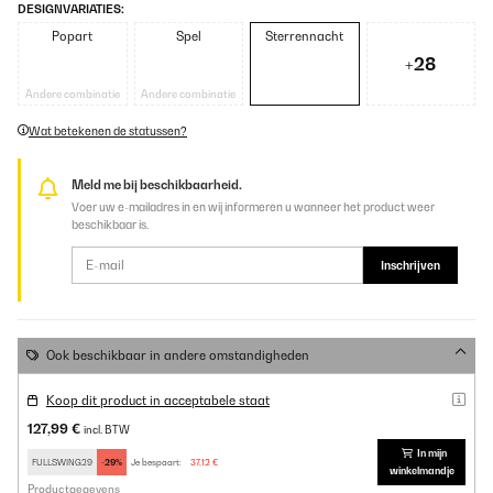
DESIGNVARIATIES:
Popart
Spel
Sterrennacht
+28
Andere combinatie
Andere combinatie
Wat betekenen de statussen?
Meld me bij beschikbaarheid.
Voer uw e-mailadres in en wij informeren u wanneer het product weer
beschikbaar is.
Inschrijven
Ook beschikbaar in andere omstandigheden
Koop dit product in acceptabele staat
127,99 €
incl. BTW
In mijn
FULLSWING29
-29%
Je bespaart:
37,12 €
winkelmandje
Productgegevens