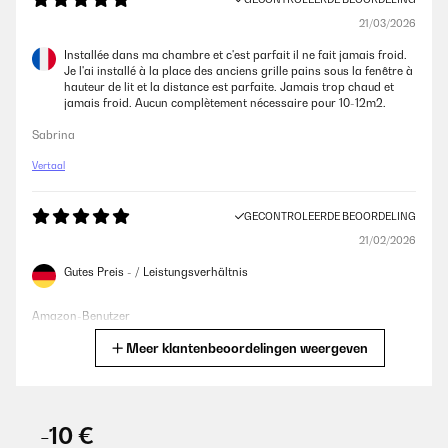
21/03/2026
Installée dans ma chambre et c'est parfait il ne fait jamais froid.
Je l'ai installé à la place des anciens grille pains sous la fenêtre à
hauteur de lit et la distance est parfaite. Jamais trop chaud et
jamais froid. Aucun complètement nécessaire pour 10-12m2.
Sabrina
Vertaal
GECONTROLEERDE BEOORDELING
21/02/2026
Gutes Preis - / Leistungsverhältnis
Amazon-Benutzer
Meer klantenbeoordelingen weergeven
Vertaal
GECONTROLEERDE BEOORDELING
07/02/2026
-10 €