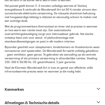
dat de lucht in de kamer eerst warm hoeft te worden.
Het paneel geeft binnen 2–3 minuten volledige warmte af. Dankzij
energieklasse A verbruikt de Wonderwall Art tot 50 % minder stroom dan
conventionele elektrische verwarming. De robuuste aluminium behuizing
met hoogwaardige laklaag is slijtvast en eenvoudig schoon te maken met
een vochtige doek.
Met de programmeerbare thermostaat en timer stel je precies in wanneer
en hoe warm een ruimte moet zijn. Een automatische
oververhittingsbeveiliging zorgt voor betrouwbaar gebruik. Het slanke
ontwerp leent zich voor wand- of plafondmontage met
standaardbevestigingen en past in elk modern interieur.
Bijzonder geschikt voor slaapkamers, kinderkamers en thuiskantoren waar
convectoren stof opwervelen. De Wonderwall Art werkt volledig geluidloos
– geen ventilator, geen geruis. Te gebruiken als aanvulling op de centrale
verwarming of als primaire verwarming in afzonderlijke ruimtes. Voeding:
220–240 V, 50/60 Hz. CE-gecertificeerd, 2 jaar garantie.
Haal de Klarstein Wonderwall Art in huis en geniet van efficiënte, stille
infraroodwarmte precies waar en wanneer je die nodig hebt.
Kenmerken
Afmetingen & Technische details