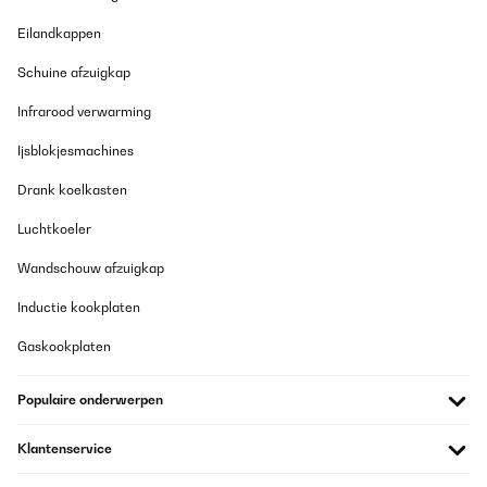
ein.Mein Ziel ist Eine Notheizung für einen Stromausfall zu haben.
Im Zusammenspiel mit einem Energiespeicher ist dann auch ein
Eilandkappen
Zimmer im Winter warm. Ist zwar dafür nicht gedacht
funktioniert aber trotzdem.
Schuine afzuigkap
Amazon-Benutzer
Infrarood verwarming
Vertaal
Ijsblokjesmachines
GECONTROLEERDE BEOORDELING
Drank koelkasten
22/01/2026
Luchtkoeler
Muy interesante si buscas un sistema de calefacción de bajo
consumo que ofrezca un calor directo y agradable. Al ser de
Wandschouw afzuigkap
infrarrojos, no calienta el aire como un calefactor tradicional,
sino que transmite calor por radiación, lo que resulta muy
Inductie kookplaten
cómodo y no reseca el ambiente.Los 700 W rinden bien, pero es
importante tener en cuenta que el calor se nota sobre todo a un
Gaskookplaten
par de metros. Por eso es ideal colocarlo en la zona superior del
sofá o de la cama, donde realmente te llega el calor de forma
directa. Si lo instalas a tres metros o más, la sensación térmica
Populaire onderwerpen
disminuye bastante y no calienta tanto la estancia.La
conectividad WiFi y la app son muy prácticas para encenderlo,
programarlo o ajustar la temperatura desde el móvil. La
Klantenservice
detección de presencia ayuda a ahorrar energía reduciendo la
potencia cuando no hay nadie delante. Además, al no tener