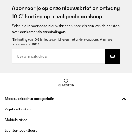
Sehr dekorative Heizung die keinen Platz wegnimmt. Natürlich
darf man nicht erwarten das man mit 160 Watt einen großen
Abonneer je op onze nieuwsbrief en ontvang
Raum heizen kann. Aber in meinem Partyraum ist sie als
10 €* korting op je volgende aankoop.
Frostschutz verbaut und bringt immerhin 5 Grad mehr
Temperatur in den Raum ohne die Kosten explodieren zu lassen.
Schrijf je in voor onze nieuwsbrief en hoor als een van de eersten
Amazon-Benutzer
over aankomende aanbiedingen.
Vertaal
*De korting van 10 € is niet te combineren met andere coupons. Minimale
bestelwaarde 100 €.
GECONTROLEERDE BEOORDELING
02/02/2026
Macht sich optisch toll im Zimmer. Habe es direkt an der Wand
neben dem Bett. Es wird sofort angenehm warm und die App
Steuerung und Verbindung funktioniert sehr gut!
Amazon-Benutzer
Meestverkochte categorieën
Vertaal
Wijnkoelkasten
GECONTROLEERDE BEOORDELING
Mobiele airco
28/01/2026
Das Thema Infrarot Heizung zieht bei mir zum ersten mal
Luchtontvochtigers