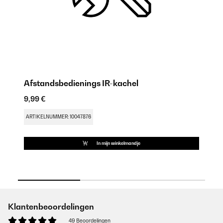
Afstandsbedienings IR-kachel
T
9,99 €
72
ARTIKELNUMMER: 10047876
AR
In mijn winkelmandje
Klantenbeoordelingen
49 Beoordelingen