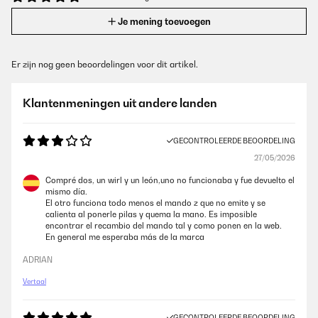
Je mening toevoegen
Er zijn nog geen beoordelingen voor dit artikel.
Klantenmeningen uit andere landen
GECONTROLEERDE BEOORDELING
27/05/2026
Compré dos, un wirl y un león,uno no funcionaba y fue devuelto el
mismo día.
El otro funciona todo menos el mando z que no emite y se
calienta al ponerle pilas y quema la mano. Es imposible
encontrar el recambio del mando tal y como ponen en la web.
En general me esperaba más de la marca
ADRIAN
Vertaal
GECONTROLEERDE BEOORDELING