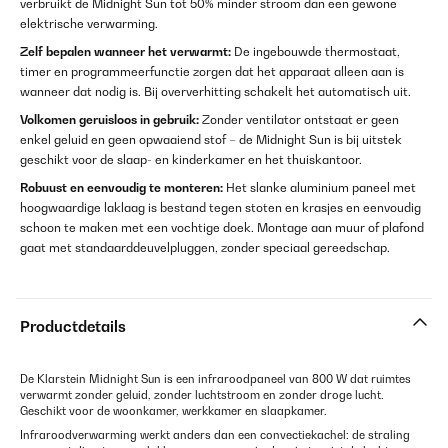
verbruikt de Midnight Sun tot 50% minder stroom dan een gewone
elektrische verwarming.
Zelf bepalen wanneer het verwarmt:
De ingebouwde thermostaat,
timer en programmeerfunctie zorgen dat het apparaat alleen aan is
wanneer dat nodig is. Bij oververhitting schakelt het automatisch uit.
Volkomen geruisloos in gebruik:
Zonder ventilator ontstaat er geen
enkel geluid en geen opwaaiend stof – de Midnight Sun is bij uitstek
geschikt voor de slaap- en kinderkamer en het thuiskantoor.
Robuust en eenvoudig te monteren:
Het slanke aluminium paneel met
hoogwaardige laklaag is bestand tegen stoten en krasjes en eenvoudig
schoon te maken met een vochtige doek. Montage aan muur of plafond
gaat met standaarddeuvelpluggen, zonder speciaal gereedschap.
Productdetails
De Klarstein Midnight Sun is een infraroodpaneel van 800 W dat ruimtes
verwarmt zonder geluid, zonder luchtstroom en zonder droge lucht.
Geschikt voor de woonkamer, werkkamer en slaapkamer.
Infraroodverwarming werkt anders dan een convectiekachel: de straling