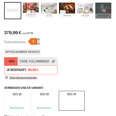
+6
379,99 €
incl. BTW
Productgegevens
ARTIKELNUMMER: 10035323
-30%
CODE:
FULLSWING30
JE BESPAART:
114,00 €
Gebruiksvoorwaarden
VERMOGEN VAN DE VARIANT:
350 W
600 W
800 W
Beschikbaar
Beschikbaar