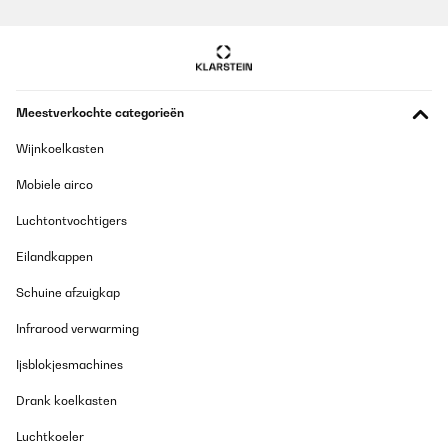
La température de la pièce est déterminé par la télécommande et
c'est donc elle qui va couper ou alimenter la prise du radiateur. La
chaleur produite est très douce et agréable.
Utilisateur d'Amazon
Vertaal
Meestverkochte categorieën
Wijnkoelkasten
Mobiele airco
Luchtontvochtigers
Eilandkappen
Schuine afzuigkap
Infrarood verwarming
Ijsblokjesmachines
Drank koelkasten
Luchtkoeler