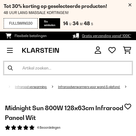
Tot 30% korting op geselecteerde producten!
48 UUR LANG MASSALE KORTINGEN!
Nu
14
34
48
FULLSWING30
U
M
S
winkelen
Flexibele betalingen
Gratis verzending vanaf 100€*
ing
Infrarood verwarming
Infraroodverwarmers voor wand & plafond
Midnight Sun 800W 128x63cm Infrarood
Paneel Wit
4 Beoordelingen