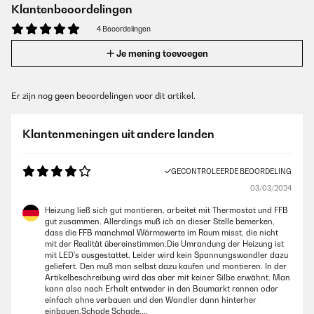
Klantenbeoordelingen
4 Beoordelingen
Je mening toevoegen
Er zijn nog geen beoordelingen voor dit artikel.
Klantenmeningen uit andere landen
GECONTROLEERDE BEOORDELING
03/03/2024
Heizung ließ sich gut montieren, arbeitet mit Thermostat und FFB
gut zusammen. Allerdings muß ich an dieser Stelle bemerken,
dass die FFB manchmal Wärmewerte im Raum misst, die nicht
mit der Realität übereinstimmen.Die Umrandung der Heizung ist
mit LED's ausgestattet. Leider wird kein Spannungswandler dazu
geliefert. Den muß man selbst dazu kaufen und montieren. In der
Artikelbeschreibung wird das aber mit keiner Silbe erwähnt. Man
kann also nach Erhalt entweder in den Baumarkt rennen oder
einfach ohne verbauen und den Wandler dann hinterher
einbauen.Schade Schade....