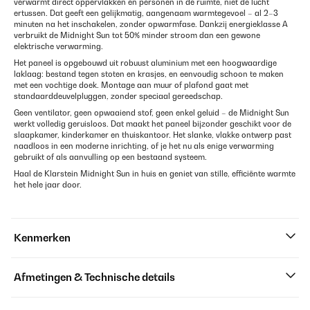
verwarmt direct oppervlakken en personen in de ruimte, niet de lucht
ertussen. Dat geeft een gelijkmatig, aangenaam warmtegevoel – al 2–3
minuten na het inschakelen, zonder opwarmfase. Dankzij energieklasse A
verbruikt de Midnight Sun tot 50% minder stroom dan een gewone
elektrische verwarming.
Het paneel is opgebouwd uit robuust aluminium met een hoogwaardige
laklaag: bestand tegen stoten en krasjes, en eenvoudig schoon te maken
met een vochtige doek. Montage aan muur of plafond gaat met
standaarddeuvelpluggen, zonder speciaal gereedschap.
Geen ventilator, geen opwaaiend stof, geen enkel geluid – de Midnight Sun
werkt volledig geruisloos. Dat maakt het paneel bijzonder geschikt voor de
slaapkamer, kinderkamer en thuiskantoor. Het slanke, vlakke ontwerp past
naadloos in een moderne inrichting, of je het nu als enige verwarming
gebruikt of als aanvulling op een bestaand systeem.
Haal de Klarstein Midnight Sun in huis en geniet van stille, efficiënte warmte
het hele jaar door.
Kenmerken
Afmetingen & Technische details