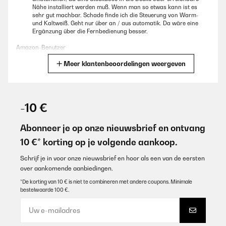
Nähe installiert werden muß. Wenn man so etwas kann ist es
sehr gut machbar. Schade finde ich die Steuerung von Warm-
und Kaltweiß. Geht nur über an / aus automatik. Da wäre eine
Ergänzung über die Fernbedienung besser.
Amazon-Benutzer
Meer klantenbeoordelingen weergeven
Vertaal
GECONTROLEERDE BEOORDELING
27/12/2020
-10 €
Nous avons acheté ce radiateur pour mettre dans notre
buanderie que nous avons aménagé en bureau pour faire du
Abonneer je op onze nieuwsbrief en ontvang
télétravail. Nous l'avons installé au plafond sur les poutres. La
10 €* korting op je volgende aankoop.
puissance est de 350w mais permet néanmoins de de réchauffer
notre pièce de 7m² quand nous avons à y travailler. Il est design
et discret avec seulement 3cm d'épaisseur. Le contour du cadre
Schrijf je in voor onze nieuwsbrief en hoor als een van de eersten
est équipé d'un bandeau LED ce qui lui donne un côté très
over aankomende aanbiedingen.
esthétique, ce bandeau est commandé en le raccordant à un
interrupteur. Chaque pression permet de changer la couleur d'une
*De korting van 10 € is niet te combineren met andere coupons. Minimale
lumière chaude à froide. La lumière LED est censé être seulement
bestelwaarde 100 €.
décorative, mais dans une petite pièce comme la notre cela fait
un bon complément pour bien voir lorsque je travaille.Un fois la
télécommande appairé avec la prise, il est très simple et très
intuitif de changer la température et faire les programmations.