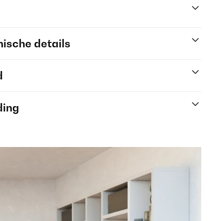
ische details
d
ding