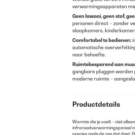
verwarmingsapparaten met
Geen lawaai, geen stof, gee
personen direct – zonder ve
slaapkamers, kinderkamer
Comfortabel te bedienen:
i
automatische oververhitting
naar behoefte.
Ruimtebesparend aan muur 
gangbare pluggen worden g
moderne ruimte – aangeslo
Productdetails
Warmte die je voelt – niet allee
infraroodverwarmingspaneel m
precies zoals de zon dat doet. 