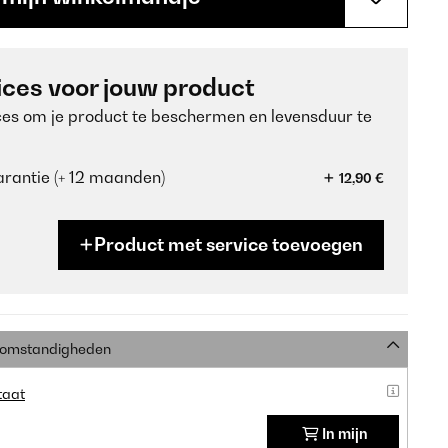
ices voor jouw product
ces om je product te beschermen en levensduur te
rantie (+ 12 maanden)
12,90 €
Product met service toevoegen
e omstandigheden
taat
In mijn