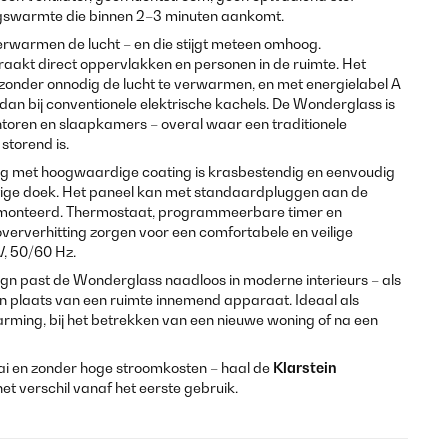
alingswarmte die binnen 2–3 minuten aankomt.
erwarmen de lucht – en die stijgt meteen omhoog.
raakt direct oppervlakken en personen in de ruimte. Het
onder onnodig de lucht te verwarmen, en met energielabel A
dan bij conventionele elektrische kachels. De Wonderglass is
toren en slaapkamers – overal waar een traditionele
storend is.
ng met hoogwaardige coating is krasbestendig en eenvoudig
ige doek. Het paneel kan met standaardpluggen aan de
emonteerd. Thermostaat, programmeerbare timer en
oververhitting zorgen voor een comfortabele en veilige
V, 50/60 Hz.
sign past de Wonderglass naadloos in moderne interieurs – als
 plaats van een ruimte innemend apparaat. Ideaal als
arming, bij het betrekken van een nieuwe woning of na een
ai en zonder hoge stroomkosten – haal de
Klarstein
et verschil vanaf het eerste gebruik.