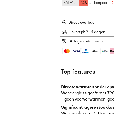
SALE12P
-12%
Je bespaart:
2
Direct leverbaar
Levertijd: 2 - 4 dagen
14 dagen retourrecht
Top features
Directe warmte zonder op
Wonderglass geeft met 720
– geen voorverwarmen, gee
Significant lagere stookko
Wonderglass tot 50% minder