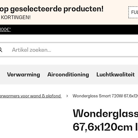
 op geselecteerde producten!
FU
 KORTINGEN!
 100€*
Verwarming
Airconditioning
Luchtkwaliteit
erwarmers voor wand & plafond
Wonderglass Smart 720W 67,6x120
Wonderglas
67,6x120cm I