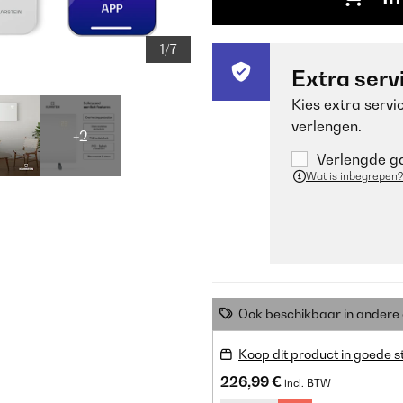
1/7
Extra serv
Kies extra servi
verlengen.
+2
Verlengde ga
Wat is inbegrepen?
Ook beschikbaar in ander
Koop dit product in goede s
226,99 €
incl. BTW