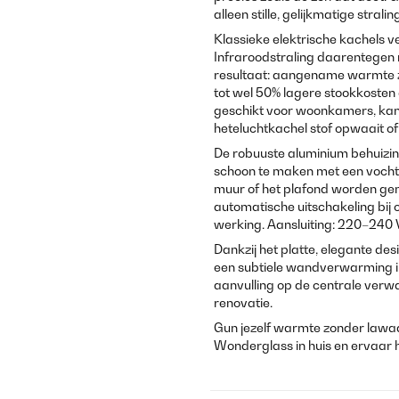
alleen stille, gelijkmatige str
Klassieke elektrische kachels v
Infraroodstraling daarentegen 
resultaat: aangename warmte z
tot wel 50% lagere stookkosten 
geschikt voor woonkamers, kan
heteluchtkachel stof opwaait of 
De robuuste aluminium behuizi
schoon te maken met een vocht
muur of het plafond worden g
automatische uitschakeling bij 
werking. Aansluiting: 220–240 
Dankzij het platte, elegante de
een subtiele wandverwarming in
aanvulling op de centrale verw
renovatie.
Gun jezelf warmte zonder lawa
Wonderglass in huis en ervaar h