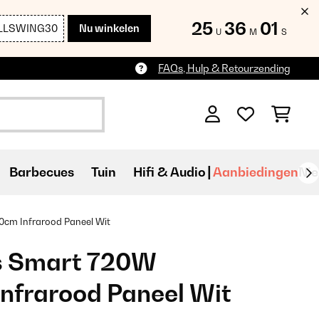
25
35
59
LLSWING30
Nu winkelen
U
M
S
FAQs, Hulp & Retourzending
Barbecues
Tuin
Hifi & Audio
Aanbiedingen
Ni
cm Infrarood Paneel Wit
s Smart 720W
nfrarood Paneel Wit