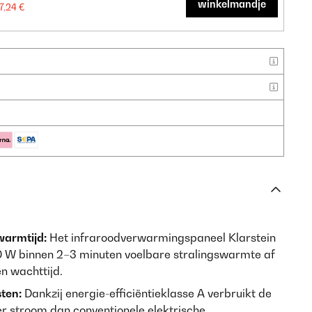
winkelmandje
7,24 €
warmtijd:
Het infraroodverwarmingspaneel Klarstein
 W binnen 2–3 minuten voelbare stralingswarmte af
n wachttijd.
sten:
Dankzij energie-efficiëntieklasse A verbruikt de
 stroom dan conventionele elektrische