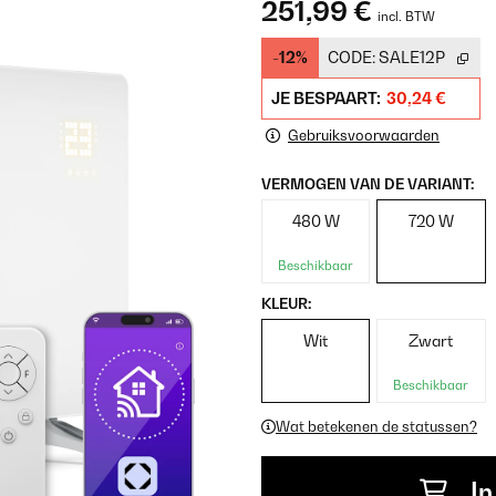
251,99 €
incl. BTW
-12%
CODE:
SALE12P
JE BESPAART:
30,24 €
Gebruiksvoorwaarden
VERMOGEN VAN DE VARIANT:
480 W
720 W
Beschikbaar
KLEUR:
Wit
Zwart
Beschikbaar
Wat betekenen de statussen?
In