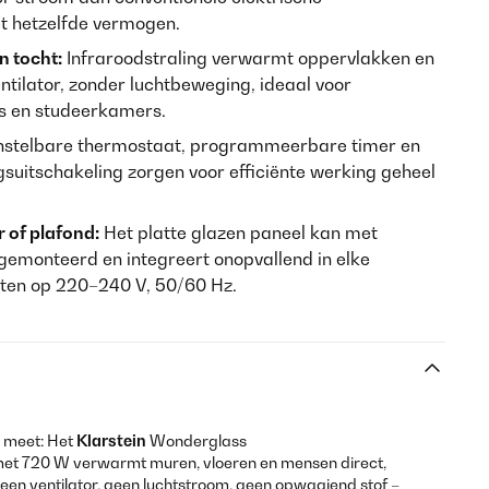
 hetzelfde vermogen.
n tocht:
Infraroodstraling verwarmt oppervlakken en
ntilator, zonder luchtbeweging, ideaal voor
s en studeerkamers.
nstelbare thermostaat, programmeerbare timer en
suitschakeling zorgen voor efficiënte werking geheel
of plafond:
Het platte glazen paneel kan met
emonteerd en integreert onopvallend in elke
ten op 220–240 V, 50/60 Hz.
n meet: Het
Klarstein
Wonderglass
et 720 W verwarmt muren, vloeren en mensen direct,
Geen ventilator, geen luchtstroom, geen opwaaiend stof –