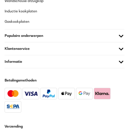
Wandschouw afzuigkap
Von der Heizstrahlung her war ich auch angetan. 20qm
Sommergarten hat er gut in Griff, was Wärme angeht. Beim Kauf
Inductie kookplaten
kann man nichts verkehrt machen. Hab ihn an der Wand verbaut.
Amazon-Benutzer
Gaskookplaten
Vertaal
Populaire onderwerpen
GECONTROLEERDE BEOORDELING
Klantenservice
29/09/2025
Im Gegensatz zu den meisten anderen Heizstrahlern bei Amazon
Informatie
hat er einen eingebauten Thermostat, mit dem die
Raumtemperatur geregelt werden kann. Danach habe ich
gesucht.Zudem ist die Montage des Heizstrahlers super einfach.
Die mitgelieferten Halterungen kann man über Nuten im Strahler
Betalingsmethoden
da platzieren, wo man sie braucht. Mit Flügelschrauben fixieren,
fertig.
Amazon-Benutzer
Vertaal
GECONTROLEERDE BEOORDELING
Verzending
29/09/2025