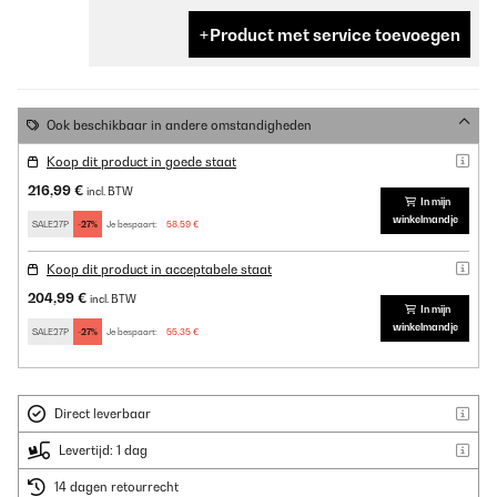
Product met service toevoegen
Ook beschikbaar in andere omstandigheden
Koop dit product in goede staat
216,99 €
incl. BTW
In mijn
winkelmandje
SALE27P
-27%
Je bespaart:
58,59 €
Koop dit product in acceptabele staat
204,99 €
incl. BTW
In mijn
winkelmandje
SALE27P
-27%
Je bespaart:
55,35 €
Direct leverbaar
Levertijd: 1 dag
14 dagen retourrecht