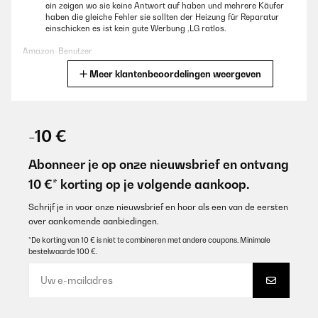
ein zeigen wo sie keine Antwort auf haben und mehrere Käufer
haben die gleiche Fehler sie sollten der Heizung für Reparatur
einschicken es ist kein gute Werbung ,LG ratlos.
Amazon-Benutzer
Meer klantenbeoordelingen weergeven
Vertaal
GECONTROLEERDE BEOORDELING
16/01/2026
-10 €
Super Gerät tuht was tuhen soll!
Abonneer je op onze nieuwsbrief en ontvang
Amazon-Benutzer
10 €* korting op je volgende aankoop.
Vertaal
Schrijf je in voor onze nieuwsbrief en hoor als een van de eersten
over aankomende aanbiedingen.
GECONTROLEERDE BEOORDELING
*De korting van 10 € is niet te combineren met andere coupons. Minimale
bestelwaarde 100 €.
15/12/2025
Wirklich top. Optisch ein Hingucker und die Leistung , selbst im
Winter in meinem Wintergarten absolut ausreichend.
Amazon-Benutzer