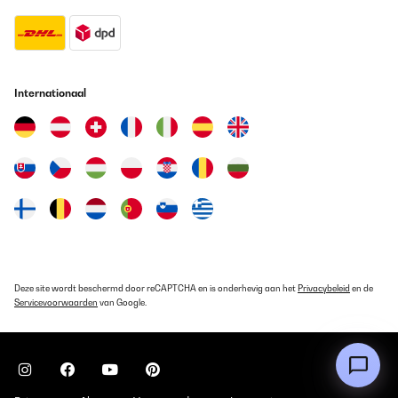
Super sicher verpackt und schnell geliefert.Tolle Optik und
schönes Design.Handling per Fernsteuerung einwandfrei; die
optionale App-Lösung ist nicht notwendig.Montage etwas
fummelig, aber machbar.Ich wünschte mir eine stärkere
Rückwanddämmung, damit nicht zu viel Wärme nach hinten
Internationaal
abgestrahlt wird.@blumfeldt Heizstrahler: oder habt ihr was zum
nachrüsten, um die hintere Abstrahlung zu verringern?
Amazon-Benutzer
Vertaal
GECONTROLEERDE BEOORDELING
21/09/2025
Der Heizstrahler als solcher ist top.Kleine Mankos sind das
etwas kurze Kabel für eine Wandbefestigung und
dieWandhalterung. Die Anleitung hilft nicht weiter, so half nur
Deze site wordt beschermd door reCAPTCHA en is onderhevig aan het
Privacybeleid
en de
probieren und fluchen.
Servicevoorwaarden
van Google.
Amazon-Benutzer
Vertaal