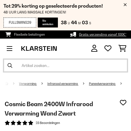
Tot 29% korting op geselecteerde producten!
48 UUR LANG MASSALE KORTINGEN!
Nu
38
44
02
FULLSWING29
U
M
S
winkelen
Flexibele betalingen
Gratis verzending vanaf 100€*
Verwarming
Infrarood verwarming
Paneelverwarming
Cosmic Beam 2400W Infrarood
Verwarming Wand Zwart
23 Beoordelingen