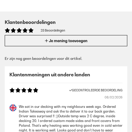
Klantenbeoordelingen
23 Beoordelingen
Je mening toevoegen
Er zijn nog geen beoordelingen voor dit artikel.
Klantenmeningen uit andere landen
GECONTROLEERDE BEOORDELING
08/02/2026
We sat in our decking with my neighbours week ago. Ordered
Indian Takeaway and ask the to deliver it to our back garden.
Driver was surprised !! :))Outside temp was 2 C degree, inside
decking 20. I ordered custom made sides and front covers from
Poland. That’s why heating was working good even in cold winter
night. It is working well. Looks good and don’t have to wear