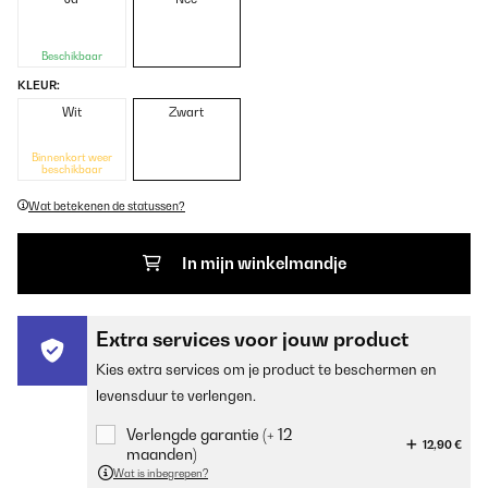
Beschikbaar
KLEUR:
Wit
Zwart
Binnenkort weer
beschikbaar
Wat betekenen de statussen?
In mijn winkelmandje
Extra services voor jouw product
Kies extra services om je product te beschermen en
levensduur te verlengen.
Verlengde garantie (+ 12
12,90 €
maanden)
Wat is inbegrepen?