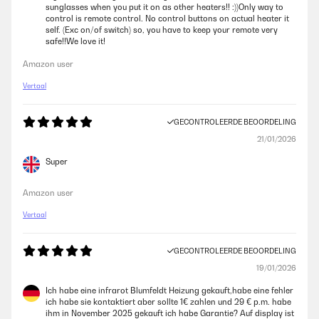
sunglasses when you put it on as other heaters!! :))Only way to
control is remote control. No control buttons on actual heater it
self. (Exc on/of switch) so, you have to keep your remote very
safe!!We love it!
Amazon user
Vertaal
GECONTROLEERDE BEOORDELING
21/01/2026
Super
Amazon user
Vertaal
GECONTROLEERDE BEOORDELING
19/01/2026
Ich habe eine infrarot Blumfeldt Heizung gekauft,habe eine fehler
ich habe sie kontaktiert aber sollte 1€ zahlen und 29 € p.m. habe
ihm in November 2025 gekauft ich habe Garantie? Auf display ist