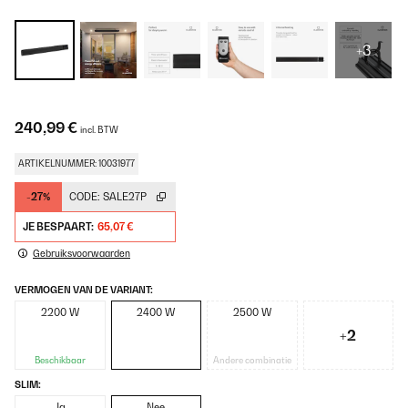
+3
240,99 €
incl. BTW
ARTIKELNUMMER: 10031977
-27%
CODE:
SALE27P
JE BESPAART:
65,07 €
Gebruiksvoorwaarden
VERMOGEN VAN DE VARIANT:
2200 W
2400 W
2500 W
+2
Beschikbaar
Andere combinatie
SLIM:
Ja
Nee