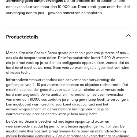
Jarenlang geen lamp vervangen:
De keramische infraroodlamp heeft
een levensduur van meer dan 10.000 uur. Daar komt geen onderhoud of
vervanging aan te pas – gewoon aanzetten en genieten.
Productdetails
Met de Klarstein Cosmic Beam geniet je het hele jaar van je terras of tuin –
ook als de temperaturen dalen. De infraroodstraler levert 2.400 W warmte
die je direct voelt op je huid en op omliggende oppervlakken, zonder dat de
lucht eerst moet opwarmen. Geen voorverwarmingstijd, geen last van wind
of koude tocht.
Infraroodwarmte werkt anders dan conventionele verwarming: de
golflengtes van 2–10 μm verwarmen mensen en objecten rechtstreeks. Dat
maakt het bijzonder geschikt voor open buitenruimtes waar verwarmde
lucht snel wegwaait. De keramische infraroodlamp heeft een levensduur
van meer dan 10.000 uur, zodat je jarenlang geen lamp hoeft te vervangen.
Een ingebouwd warmteschild voorkomt direct contact met het
verwarmingselement, en de verstelbare hellingshoek laat je de
warmtestraling precies richten waar je hem nodig hebt.
De Cosmic Beam is beschermd met tegen opspattend water en
weersinvloeden, zodat hij permanent buiten opgehangen kan blijven. De
ingebouwde thermostaat, programmeerbare timer en afstandsbediening
maken bediening gemakkelijk. Een automatische oververhittingsbeveiliging