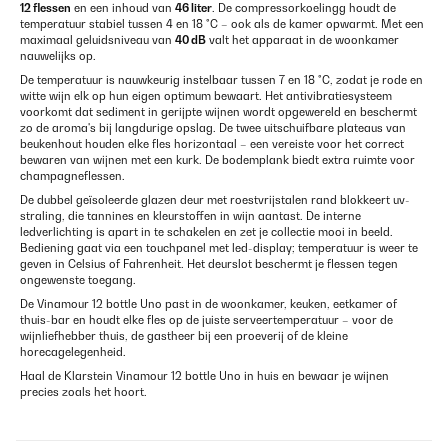
12 flessen
en een inhoud van
46 liter
. De compressorkoelingg houdt de
temperatuur stabiel tussen 4 en 18 °C – ook als de kamer opwarmt. Met een
maximaal geluidsniveau van
40 dB
valt het apparaat in de woonkamer
nauwelijks op.
De temperatuur is nauwkeurig instelbaar tussen 7 en 18 °C, zodat je rode en
witte wijn elk op hun eigen optimum bewaart. Het antivibratiesysteem
voorkomt dat sediment in gerijpte wijnen wordt opgewereld en beschermt
zo de aroma's bij langdurige opslag. De twee uitschuifbare plateaus van
beukenhout houden elke fles horizontaal – een vereiste voor het correct
bewaren van wijnen met een kurk. De bodemplank biedt extra ruimte voor
champagneflessen.
De dubbel geïsoleerde glazen deur met roestvrijstalen rand blokkeert uv-
straling, die tannines en kleurstoffen in wijn aantast. De interne
ledverlichting is apart in te schakelen en zet je collectie mooi in beeld.
Bediening gaat via een touchpanel met led-display; temperatuur is weer te
geven in Celsius of Fahrenheit. Het deurslot beschermt je flessen tegen
ongewenste toegang.
De Vinamour 12 bottle Uno past in de woonkamer, keuken, eetkamer of
thuis-bar en houdt elke fles op de juiste serveertemperatuur – voor de
wijnliefhebber thuis, de gastheer bij een proeverij of de kleine
horecagelegenheid.
Haal de Klarstein Vinamour 12 bottle Uno in huis en bewaar je wijnen
precies zoals het hoort.