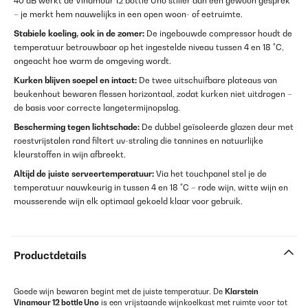
40 dB werkt de Vinamour 12 bottle Uno stiller dan een gewoon gesprek
– je merkt hem nauwelijks in een open woon- of eetruimte.
Stabiele koeling, ook in de zomer:
De ingebouwde compressor houdt de
temperatuur betrouwbaar op het ingestelde niveau tussen 4 en 18 °C,
ongeacht hoe warm de omgeving wordt.
Kurken blijven soepel en intact:
De twee uitschuifbare plateaus van
beukenhout bewaren flessen horizontaal, zodat kurken niet uitdrogen –
de basis voor correcte langetermijnopslag.
Bescherming tegen lichtschade:
De dubbel geïsoleerde glazen deur met
roestvrijstalen rand filtert uv-straling die tannines en natuurlijke
kleurstoffen in wijn afbreekt.
Altijd de juiste serveertemperatuur:
Via het touchpanel stel je de
temperatuur nauwkeurig in tussen 4 en 18 °C – rode wijn, witte wijn en
mousserende wijn elk optimaal gekoeld klaar voor gebruik.
Productdetails
Goede wijn bewaren begint met de juiste temperatuur. De
Klarstein
Vinamour 12 bottle Uno
is een vrijstaande wijnkoelkast met ruimte voor tot