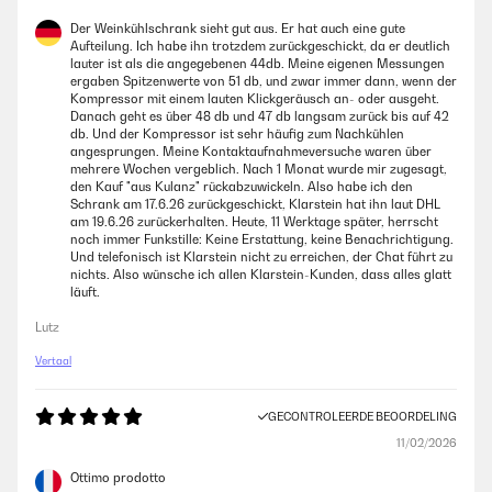
Der Weinkühlschrank sieht gut aus. Er hat auch eine gute
Aufteilung. Ich habe ihn trotzdem zurückgeschickt, da er deutlich
lauter ist als die angegebenen 44db. Meine eigenen Messungen
ergaben Spitzenwerte von 51 db, und zwar immer dann, wenn der
Kompressor mit einem lauten Klickgeräusch an- oder ausgeht.
Danach geht es über 48 db und 47 db langsam zurück bis auf 42
db. Und der Kompressor ist sehr häufig zum Nachkühlen
angesprungen. Meine Kontaktaufnahmeversuche waren über
mehrere Wochen vergeblich. Nach 1 Monat wurde mir zugesagt,
den Kauf "aus Kulanz" rückabzuwickeln. Also habe ich den
Schrank am 17.6.26 zurückgeschickt, Klarstein hat ihn laut DHL
am 19.6.26 zurückerhalten. Heute, 11 Werktage später, herrscht
noch immer Funkstille: Keine Erstattung, keine Benachrichtigung.
Und telefonisch ist Klarstein nicht zu erreichen, der Chat führt zu
nichts. Also wünsche ich allen Klarstein-Kunden, dass alles glatt
läuft.
Lutz
Vertaal
GECONTROLEERDE BEOORDELING
11/02/2026
Ottimo prodotto