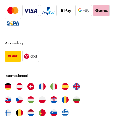
GECONTROLEERDE BEOORDELING
05/11/2025
Funciona muy bien. Comprada para enfriar cava. La tengo a 5° y
realmente perfecta
Verzending
Usuario/a de amazon
Vertaal
GECONTROLEERDE BEOORDELING
09/10/2025
Internationaal
Hält die Temperatur gar nicht.
Wird als 2 Zonen angegeben- in der Beschreibung steht -
Weinkühlschrank hat nur eine Kammer. Obere und untere Ebene
nicht direkt durch eine Dichting getrennt somit kann es gar nicht
richtig funktionieren das er oben und unten 2 Temperaturen
halten kann.
Eingestellt oben 10 unten 18 - es geht grundsätzlich nur oben
kühler als unten oder gleich.
Eingestellt 10 - tatsächlich 12-15 schwankt so übern den Tag