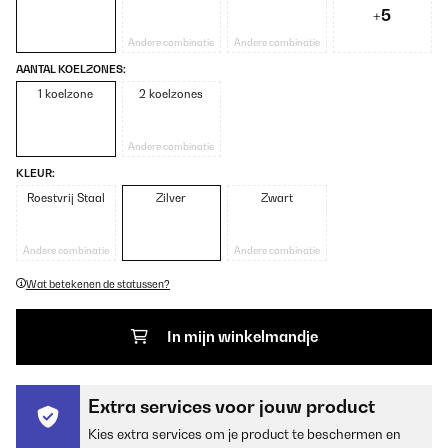
+5
Andere combinatie
Andere combinatie
AANTAL KOELZONES:
1 koelzone
2 koelzones
Andere combinatie
KLEUR:
Roestvrij Staal
Zilver
Zwart
Andere combinatie
Andere combinatie
Wat betekenen de statussen?
In mijn winkelmandje
Extra services voor jouw product
Kies extra services om je product te beschermen en