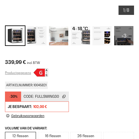
1/8
+3
339,99 €
incl. BTW
Productgegevens
ARTIKELNUMMER: 10045821
-30%
CODE:
FULLSWING30
JE BESPAART:
102,00 €
Gebruiksvoorwaarden
VOLUME VAN DE VARIANT:
12 flessen
16 flessen
26 flessen