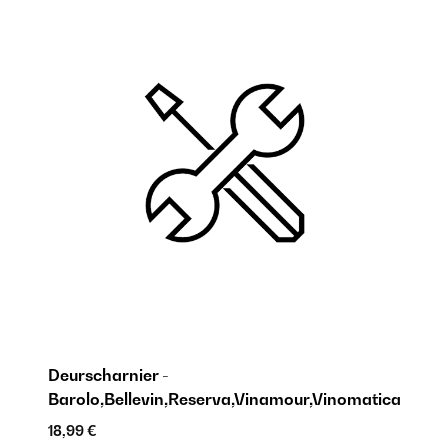
W
Deurscharnier -
Barolo,Bellevin,Reserva,Vinamour,Vinomatica
9,
18,99 €
AR