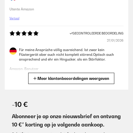
Utente Amazon
Vertaal
GECONTROLEERDE BEOORDELING
27/01/2026
Für meine Ansprüche völlig ausreichend. Ist zwar kein
Flüstergerät aber auch nicht komplett störend.Optisch auch
ansprechend und ehr ein Hingucker, als ein Störfaktor.
Amazon-Benutzer
Meer klantenbeoordelingen weergeven
Vertaal
GECONTROLEERDE BEOORDELING
20/01/2026
-10 €
La cantinenetta molto bella non entra 45 bottiglie ma non fa
niente anche se entrano qualcosa meno. Cmq al rivenditore
Abonneer je op onze nieuwsbrief en ontvang
voglio dare 5 stelle per un semplice motivo mi è arrivata con una
10 €* korting op je volgende aankoop.
marcatura abbastanza profonda ma mi hanno dato 2 possibilità
sia quella di fare il reso oh un rimborso parziale per tenerla. Io