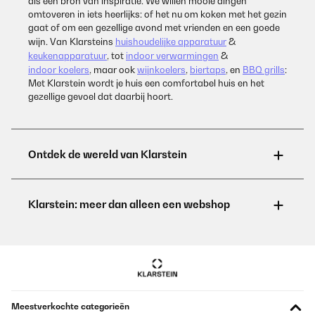
als een bron van inspiratie. We willen mooie dingen
omtoveren in iets heerlijks: of het nu om koken met het gezin
gaat of om een gezellige avond met vrienden en een goede
wijn. Van Klarsteins
huishoudelijke apparatuur
&
keukenapparatuur
, tot
indoor verwarmingen
&
indoor koelers
, maar ook
wijnkoelers
,
biertaps
, en
BBQ grills
:
Met Klarstein wordt je huis een comfortabel huis en het
gezellige gevoel dat daarbij hoort.
Meestverkochte categorieën