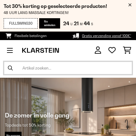
Tot 30% korting op geselecteerde producten!
48 UUR LANG MASSALE KORTINGEN!
Nu
24
21
44
FULLSWING30
U
M
S
winkelen
Flexibele betalingen
Gratis verzending vanaf 100€*
De zomer in volle gang
Topdeals tot 50% korting
Nu sparen