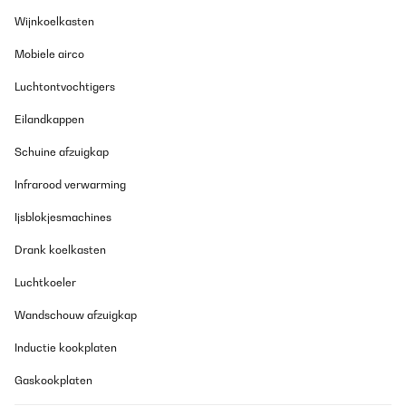
Wijnkoelkasten
Mobiele airco
Luchtontvochtigers
Eilandkappen
Schuine afzuigkap
Infrarood verwarming
Ijsblokjesmachines
Drank koelkasten
Luchtkoeler
Wandschouw afzuigkap
Inductie kookplaten
Gaskookplaten