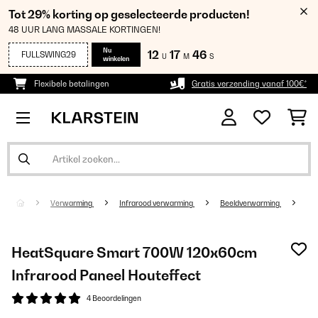
Tot 29% korting op geselecteerde producten!
48 UUR LANG MASSALE KORTINGEN!
Nu
12
17
46
FULLSWING29
U
M
S
winkelen
Flexibele betalingen
Gratis verzending vanaf 100€*
Verwarming
Infrarood verwarming
Beeldverwarming
HeatSquare Smart 700W 120x60cm
Infrarood Paneel Houteffect
4 Beoordelingen