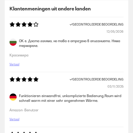
Klantenmeningen uit andere landen
GECONTROLEERDE BEOORDELING
12/05/2026
ОК е. Доста голямо, но това е отразено в описанието. Няма
термореле.
Красимира
Vertaal
GECONTROLEERDE BEOORDELING
03/11/2025
Funktionieren einwandfrei, unkomplizierte Bedienung,Raum wird
schnell warm mit einer sehr angenehmen Wärme.
Amazon-Benutzer
Vertaal