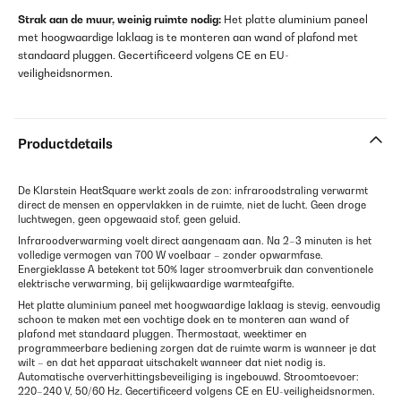
Strak aan de muur, weinig ruimte nodig:
Het platte aluminium paneel
met hoogwaardige laklaag is te monteren aan wand of plafond met
standaard pluggen. Gecertificeerd volgens CE en EU-
veiligheidsnormen.
Productdetails
De Klarstein HeatSquare werkt zoals de zon: infraroodstraling verwarmt
direct de mensen en oppervlakken in de ruimte, niet de lucht. Geen droge
luchtwegen, geen opgewaaid stof, geen geluid.
Infraroodverwarming voelt direct aangenaam aan. Na 2–3 minuten is het
volledige vermogen van 700 W voelbaar – zonder opwarmfase.
Energieklasse A betekent tot 50% lager stroomverbruik dan conventionele
elektrische verwarming, bij gelijkwaardige warmteafgifte.
Het platte aluminium paneel met hoogwaardige laklaag is stevig, eenvoudig
schoon te maken met een vochtige doek en te monteren aan wand of
plafond met standaard pluggen. Thermostaat, weektimer en
programmeerbare bediening zorgen dat de ruimte warm is wanneer je dat
wilt – en dat het apparaat uitschakelt wanneer dat niet nodig is.
Automatische oververhittingsbeveiliging is ingebouwd. Stroomtoevoer:
220–240 V, 50/60 Hz. Gecertificeerd volgens CE en EU-veiligheidsnormen.