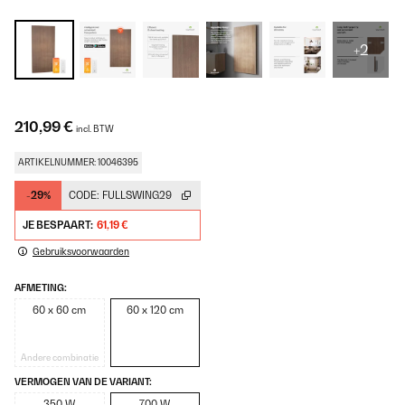
+2
210,99 €
incl. BTW
ARTIKELNUMMER: 10046395
-29%
CODE:
FULLSWING29
JE BESPAART:
61,19 €
Gebruiksvoorwaarden
AFMETING:
60 x 60 cm
60 x 120 cm
Andere combinatie
VERMOGEN VAN DE VARIANT:
350 W
700 W