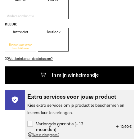
Andere combinatie
KLEUR:
Antraciet
Houtlook
Binnenkort weer
beschikbaar
Wat betekenen de statussen?
In mijn winkelmandje
Extra services voor jouw product
Kies extra services om je product te beschermen en
levensduur te verlengen.
Verlengde garantie (+ 12
12,90 €
maanden)
Wat is inbegrepen?