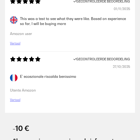
GECONTROLEERDE BEOORDELING
01/11/2025
This was a test to see what they were like. Based on experience
so far, I will be buying more
Amazon user
Vertaal
GECONTROLEERDE BEOORDELING
27/10/2025
E’ eccezionale riscalda benissimo
Utente Amazon
Vertaal
-10 €