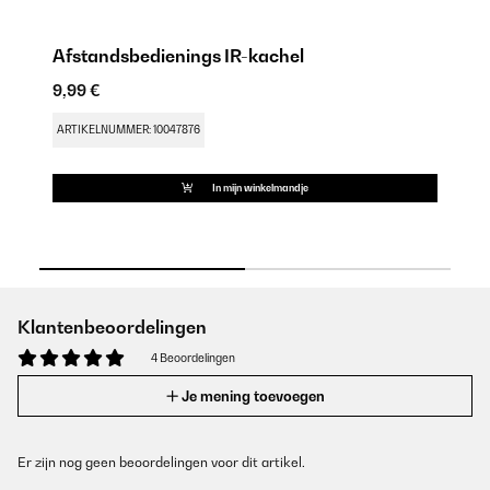
Afstandsbedienings IR-kachel
I
9,99 €
9,
ARTIKELNUMMER: 10047876
AR
In mijn winkelmandje
Klantenbeoordelingen
4 Beoordelingen
Je mening toevoegen
Er zijn nog geen beoordelingen voor dit artikel.