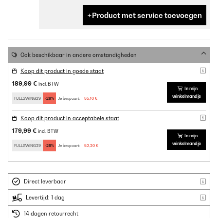
Product met service toevoegen
Ook beschikbaar in andere omstandigheden
Koop dit product in goede staat
189,99 €
incl. BTW
In mijn
winkelmandje
FULLSWING29
-29%
Je bespaart:
55,10 €
Koop dit product in acceptabele staat
179,99 €
incl. BTW
In mijn
winkelmandje
FULLSWING29
-29%
Je bespaart:
52,20 €
Direct leverbaar
Levertijd: 1 dag
14 dagen retourrecht