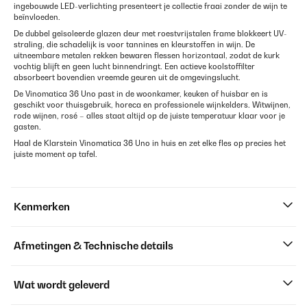
ingebouwde LED-verlichting presenteert je collectie fraai zonder de wijn te
beïnvloeden.
De dubbel geïsoleerde glazen deur met roestvrijstalen frame blokkeert UV-
straling, die schadelijk is voor tannines en kleurstoffen in wijn. De
uitneembare metalen rekken bewaren flessen horizontaal, zodat de kurk
vochtig blijft en geen lucht binnendringt. Een actieve koolstoffilter
absorbeert bovendien vreemde geuren uit de omgevingslucht.
De Vinomatica 36 Uno past in de woonkamer, keuken of huisbar en is
geschikt voor thuisgebruik, horeca en professionele wijnkelders. Witwijnen,
rode wijnen, rosé – alles staat altijd op de juiste temperatuur klaar voor je
gasten.
Haal de Klarstein Vinomatica 36 Uno in huis en zet elke fles op precies het
juiste moment op tafel.
Kenmerken
Afmetingen & Technische details
Wat wordt geleverd