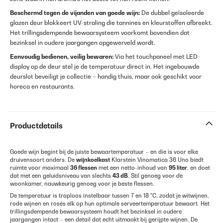
Beschermd tegen de vijanden van goede wijn:
De dubbel geïsoleerde
glazen deur blokkeert UV-straling die tannines en kleurstoffen afbreekt.
Het trillingsdempende bewaarsysteem voorkomt bovendien dat
bezinksel in oudere jaargangen opgewerveld wordt.
Eenvoudig bedienen, veilig bewaren:
Via het touchpaneel met LED-
display op de deur stel je de temperatuur direct in. Het ingebouwde
deurslot beveiligt je collectie – handig thuis, maar ook geschikt voor
horeca en restaurants.
Productdetails
Goede wijn begint bij de juiste bewaartemperatuur – en die is voor elke
druivensoort anders. De
wijnkoelkast
Klarstein Vinomatica 36 Uno biedt
ruimte voor maximaal
36 flessen
met een netto-inhoud van
95 liter
, en doet
dat met een geluidsniveau van slechts
43 dB
. Stil genoeg voor de
woonkamer, nauwkeurig genoeg voor je beste flessen.
De temperatuur is traploos instelbaar tussen 7 en 18 °C, zodat je witwijnen,
rode wijnen en rosés elk op hun optimale serveertemperatuur bewaart. Het
trillingsdempende bewaarsysteem houdt het bezinksel in oudere
jaargangen intact – een detail dat echt uitmaakt bij gerijpte wijnen. De