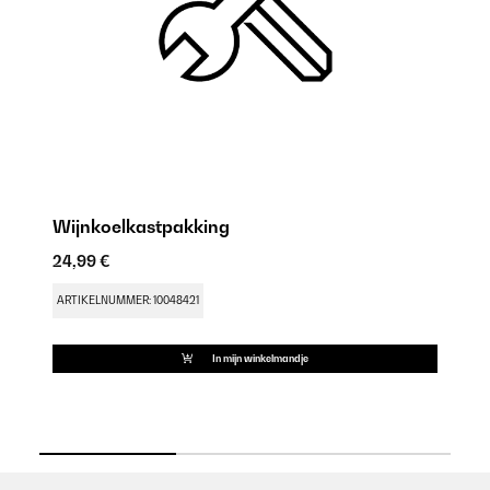
Wijnkoelkastpakking
D
B
24,99 €
18
ARTIKELNUMMER: 10048421
AR
In mijn winkelmandje