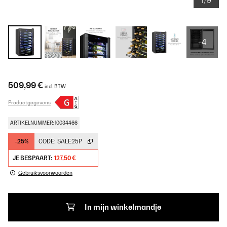
1/9
+4
509,99 €
incl. BTW
Productgegevens
ARTIKELNUMMER: 10034466
-25%
CODE:
SALE25P
JE BESPAART:
127,50 €
Gebruiksvoorwaarden
In mijn winkelmandje