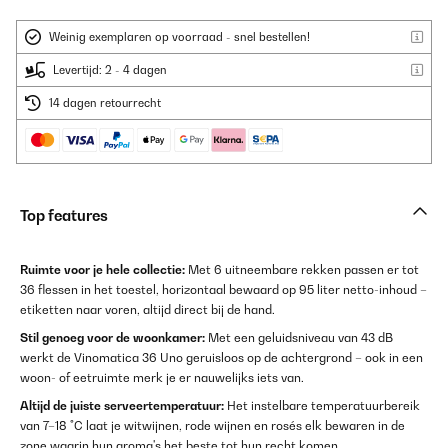
Weinig exemplaren op voorraad - snel bestellen!
Levertijd: 2 - 4 dagen
14 dagen retourrecht
Top features
Ruimte voor je hele collectie:
Met 6 uitneembare rekken passen er tot
36 flessen in het toestel, horizontaal bewaard op 95 liter netto-inhoud –
etiketten naar voren, altijd direct bij de hand.
Stil genoeg voor de woonkamer:
Met een geluidsniveau van 43 dB
werkt de Vinomatica 36 Uno geruisloos op de achtergrond – ook in een
woon- of eetruimte merk je er nauwelijks iets van.
Altijd de juiste serveertemperatuur:
Het instelbare temperatuurbereik
van 7–18 °C laat je witwijnen, rode wijnen en rosés elk bewaren in de
zone waarin hun aroma's het beste tot hun recht komen.