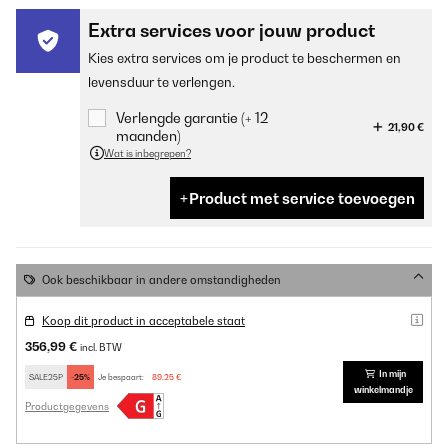
Extra services voor jouw product
Kies extra services om je product te beschermen en
levensduur te verlengen.
Verlengde garantie (+ 12
21,90 €
maanden)
Wat is inbegrepen?
Product met service toevoegen
Ook beschikbaar in andere omstandigheden
Koop dit product in acceptabele staat
356,99 €
incl. BTW
In mijn
SALE25P
-25%
Je bespaart:
89,25 €
winkelmandje
Productgegevens