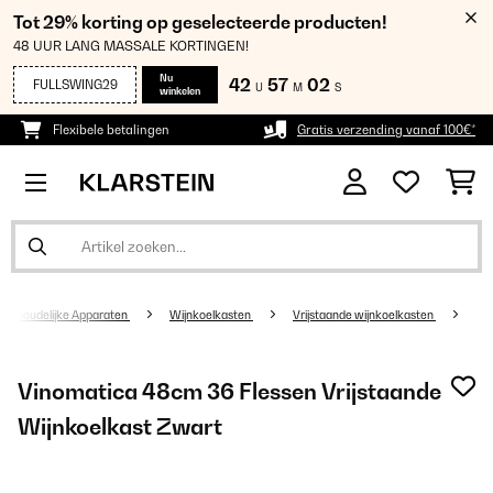
Tot 29% korting op geselecteerde producten!
48 UUR LANG MASSALE KORTINGEN!
Nu
42
57
01
FULLSWING29
U
M
S
winkelen
Flexibele betalingen
Gratis verzending vanaf 100€*
uishoudelijke Apparaten
Wijnkoelkasten
Vrijstaande wijnkoelkasten
Vinomatica 48cm 36 Flessen Vrijstaande
Wijnkoelkast Zwart